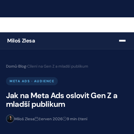
Miloš Zlesa
Domů
›
Blog
›
Cílení na Gen Z a mladší publikum
META ADS · AUDIENCE
Jak na Meta Ads oslovit Gen Z a
mladší publikum
Miloš Zlesa
červen 2026
9 min čtení