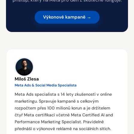
přístup, který na Meta pro Gen Z skutečně funguje.
Výkonové kampaně →
Miloš Zlesa
Meta Ads & Social Media Specialista
Meta Ads specialista s 14 lety zkušeností v online
marketingu. Spravuje kampaně s celkovým
rozpočtem přes 100 milionů korun a je držitelem
čtyř Meta certifikací včetně Meta Certified AI and
Performance Marketing Specialist. Pravidelně
přednáší o výkonové reklamě na sociálních sítích.