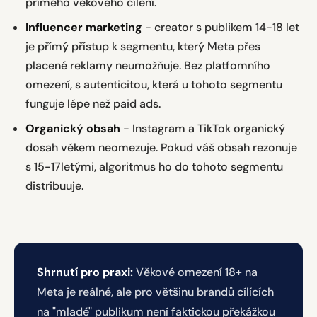
přímého věkového cílení.
Influencer marketing
- creator s publikem 14-18 let
je přímý přístup k segmentu, který Meta přes
placené reklamy neumožňuje. Bez platfomního
omezení, s autenticitou, která u tohoto segmentu
funguje lépe než paid ads.
Organický obsah
- Instagram a TikTok organický
dosah věkem neomezuje. Pokud váš obsah rezonuje
s 15-17letými, algoritmus ho do tohoto segmentu
distribuuje.
Shrnutí pro praxi:
Věkové omezení 18+ na
Meta je reálné, ale pro většinu brandů cílících
na "mladé" publikum není faktickou překážkou