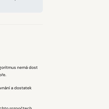
lgoritmus nemá dost
bře.
vnání a dostatek
ěchto rozpočtech