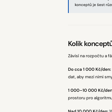
konceptů je šest různ
Kolik koncept
Závisí na rozpočtu a fá
Do cca 1 000 Kč/den:
dat, aby mezi nimi sm
1 000–10 000 Kč/den
prostoru pro algoritm
Nad 10 000 Kč/den:
1