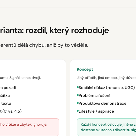
rianta: rozdíl, který rozhoduje
zerentů dělá chybu, aniž by to věděla.
Koncept
lamu. Signál se nezdvojí.
Jiný příběh, jiná emoce, jiný důvo
va pozadí
Sociální důkaz (recenze, UGC)
ačítka
Problém a řešení
v textu
Produktová demonstrace
(1:1 vs. 4:5)
Lifestyle / aspirace
o vítěze a zbytek ignoruje.
Každý koncept oslovuje jiného z
dostane skutečnou diverzitu sig