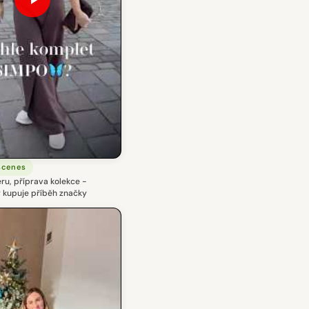
scenes
éru, příprava kolekce -
ý kupuje příběh značky