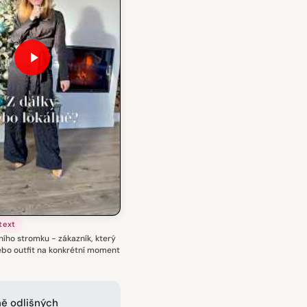
text
ního stromku - zákazník, který
ebo outfit na konkrétní moment
ně odlišných