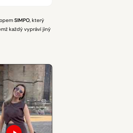
shopem
SIMPO
, který
čemž každý vypráví jiný