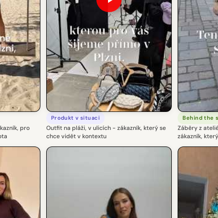
Produkt v situaci
Behind the 
kazník, pro
Outfit na pláži, v ulicích - zákazník, který se
Záběry z ateli
ota
chce vidět v kontextu
zákazník, kter