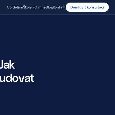
Co dělám
Školení
O mně
Blog
Kontakt
Domluvit konzultaci
 Jak
budovat