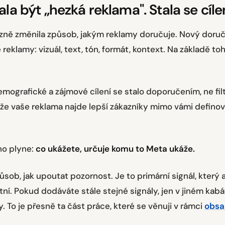
ala být „hezká reklama". Stala se cíle
zně změnila způsob, jakým reklamy doručuje. Nový doru
reklamy: vizuál, text, tón, formát, kontext. Na základě to
emografické a zájmové cílení se stalo doporučením, ne fi
 že vaše reklama najde lepší zákazníky mimo vámi defino
oho plyne:
co ukážete, určuje komu to Meta ukáže.
ůsob, jak upoutat pozornost. Je to primární signál, který 
tní. Pokud dodáváte stále stejné signály, jen v jiném kab
y. To je přesně ta část práce, které se věnuji v rámci
obsah