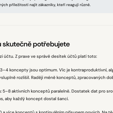
ých příležitostí najít zákazníky, kteří reagují různě.
ů skutečně potřebujete
zi účtu. Z praxe ve správě desítek účtů platí toto:
3–4 koncepty jsou optimum. Víc je kontraproduktivní, a
ysluplně rozlišil. Raději méně konceptů, zpracovaných do
:
5–8 aktivních konceptů paralelně. Dostatek dat pro sro
us, aby každý koncept dostal šanci.
0 a více konceptů s kontinuálním přísunem nových. Na t