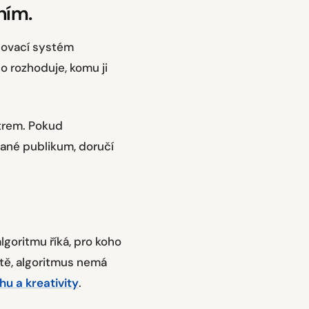
ním.
čovací systém
ho rozhoduje, komu ji
ltrem. Pokud
vané publikum, doručí
algoritmu říká, pro koho
átě, algoritmus nemá
u a kreativity
.