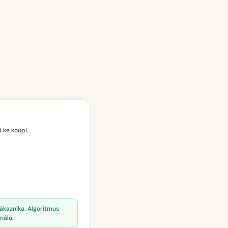
d ke koupi.
ákazníka. Algoritmus
nálů.