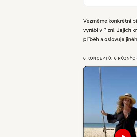
Vezměme konkrétní př
vyrábí v Plzni. Jejich 
příběh a oslovuje jiné
6 KONCEPTŮ. 6 RŮZNÝC