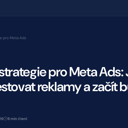
ie pro Meta Ads
 strategie pro Meta Ads:
estovat reklamy a začít 
26
9 min čtení