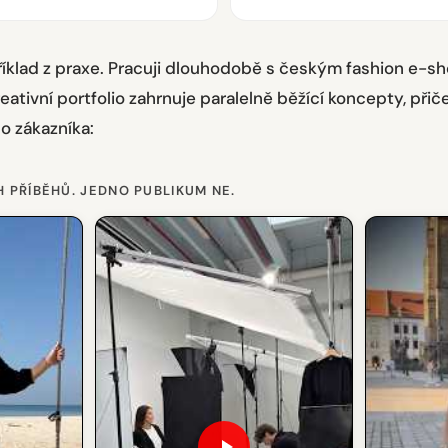
íklad z praxe. Pracuji dlouhodobě s českým fashion e-
kreativní portfolio zahrnuje paralelně běžící koncepty, při
ho zákazníka:
H PŘÍBĚHŮ. JEDNO PUBLIKUM NE.