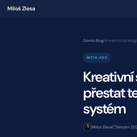
Miloš Zlesa
Domů
›
Blog
›
Kreativní strateg
META ADS
Kreativní
přestat t
systém
Miloš Zlesa
březen 20