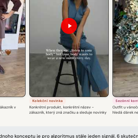
Kolekční novinka
Sezónní kon
zákazník v
Konkrétní produkt, konkrétní název -
Outfit u vánoč
zákazník, který zná značku a sleduje novinky
hledá dárek n
ednoho konceptu je pro algoritmus stále jeden signál. 6 skuteč